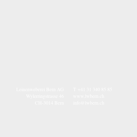
Leinenweberei Bern AG
T
+41 31 340 85 85
Wylerringstrasse 46
www.lwbern.ch
CH-3014 Bern
info@lwbern.ch