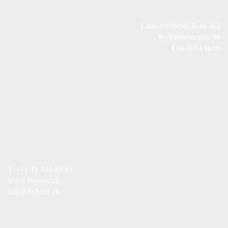
Leinenweberei Bern AG
Wylerringstrasse 46
CH-3014 Bern
T
+41 31 340 85 85
www.lwbern.ch
info@lwbern.ch