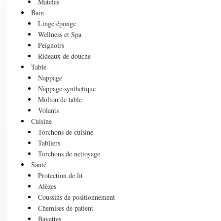
Matelas
Bain
Linge éponge
Wellness et Spa
Peignoirs
Rideaux de douche
Table
Nappage
Nappage synthetique
Molton de table
Volants
Cuisine
Torchons de cuisine
Tabliers
Torchons de nettoyage
Santé
Protection de lit
Alèzes
Coussins de positionnement
Chemises de patient
Bavettes