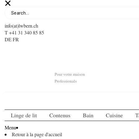
info(at)lwbern.ch
T +41 31 340 85 85
DE
FR
Pour votre maison
Professionals
Linge de lit
Contenus
Bain
Cuisine
T
Menu
Retour à la page d'accueil