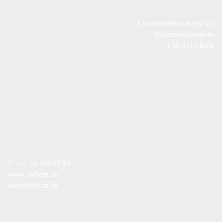
Leinenweberei Bern AG
Wylerringstrasse 46
CH-3014 Bern
T
+41 31 340 85 85
www.lwbern.ch
info@lwbern.ch