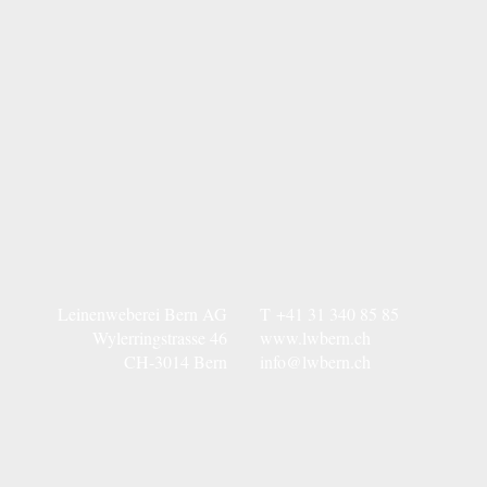
Leinenweberei Bern AG
T
+41 31 340 85 85
Wylerringstrasse 46
www.lwbern.ch
CH-3014 Bern
info@lwbern.ch