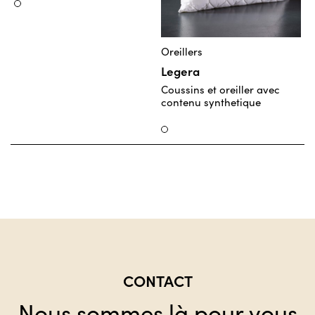
Weiss
Oreillers
O
Legera
M
Coussins et oreiller avec
O
contenu synthetique
Weiss