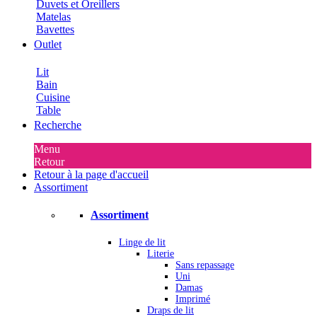
Duvets et Oreillers
Matelas
Bavettes
Outlet
Lit
Bain
Cuisine
Table
Recherche
Menu
Retour
Retour à la page d'accueil
Assortiment
Assortiment
Linge de lit
Literie
Sans repassage
Uni
Damas
Imprimé
Draps de lit