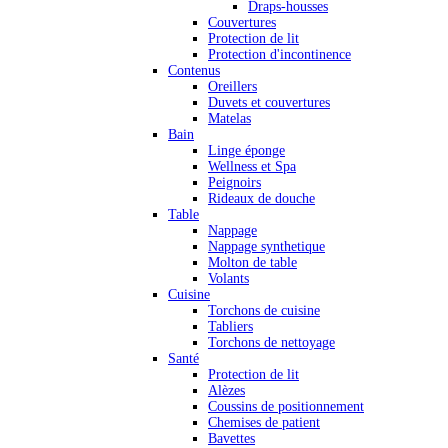
Draps-housses
Couvertures
Protection de lit
Protection d'incontinence
Contenus
Oreillers
Duvets et couvertures
Matelas
Bain
Linge éponge
Wellness et Spa
Peignoirs
Rideaux de douche
Table
Nappage
Nappage synthetique
Molton de table
Volants
Cuisine
Torchons de cuisine
Tabliers
Torchons de nettoyage
Santé
Protection de lit
Alèzes
Coussins de positionnement
Chemises de patient
Bavettes