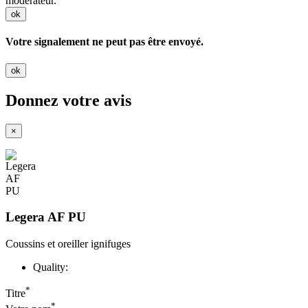
modérateur.
ok
Votre signalement ne peut pas être envoyé.
ok
Donnez votre avis
×
Legera AF PU
Coussins et oreiller ignifuges
Quality:
*
Titre
*