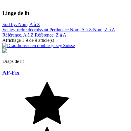
Linge de lit
Sort by: Nom, A à Z
Ventes, ordre décroissant
Pertinence
Nom, A à Z
Nom, Z à A
Référence, A à Z
Référence, Z à A
Affichage 1-9 de 9 article(s)
Draps de lit
AF-Fix