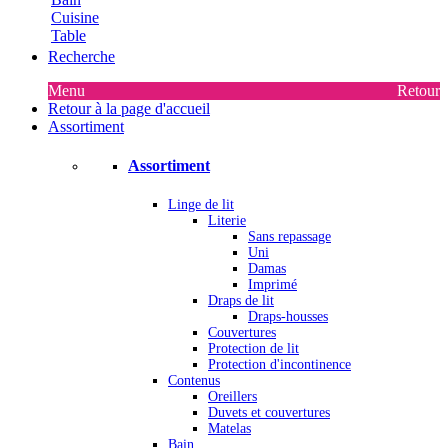
Cuisine
Table
Recherche
Menu
Retour
Retour à la page d'accueil
Assortiment
Assortiment
Linge de lit
Literie
Sans repassage
Uni
Damas
Imprimé
Draps de lit
Draps-housses
Couvertures
Protection de lit
Protection d'incontinence
Contenus
Oreillers
Duvets et couvertures
Matelas
Bain