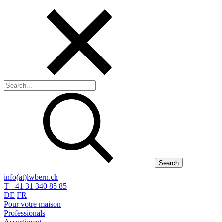
Search
info(at)lwbern.ch
T +41 31 340 85 85
DE
FR
Pour votre maison
Professionals
Assortiment