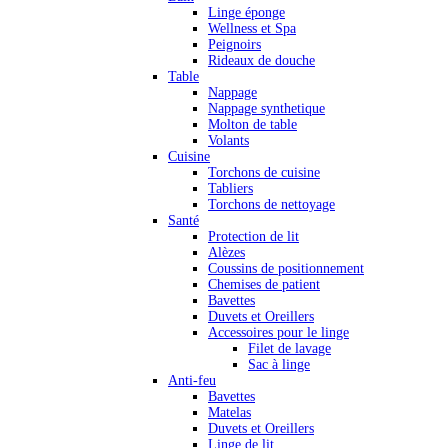
Linge éponge
Wellness et Spa
Peignoirs
Rideaux de douche
Table
Nappage
Nappage synthetique
Molton de table
Volants
Cuisine
Torchons de cuisine
Tabliers
Torchons de nettoyage
Santé
Protection de lit
Alèzes
Coussins de positionnement
Chemises de patient
Bavettes
Duvets et Oreillers
Accessoires pour le linge
Filet de lavage
Sac à linge
Anti-feu
Bavettes
Matelas
Duvets et Oreillers
Linge de lit