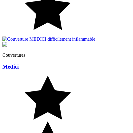
Weiss
Azur
Couvertures
Medici