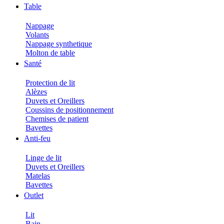
Table
Nappage
Volants
Nappage synthetique
Molton de table
Santé
Protection de lit
Alèzes
Duvets et Oreillers
Coussins de positionnement
Chemises de patient
Bavettes
Anti-feu
Linge de lit
Duvets et Oreillers
Matelas
Bavettes
Outlet
Lit
Bain