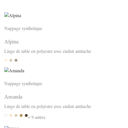
Nappage synthetique
Alpina
Linge de table en polyester avec enduit antitache
Sand
Arena
anis
Nappage synthetique
Amanda
Linge de table en polyester avec enduit antitache
Bianca
Beige
Arena
Terra 709
Choco
+ 9 autres