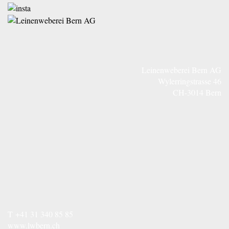
Leinenweberei Bern AG
Wylerringstrasse 46
CH-3014 Bern
T
+41 31 340 85 85
www.lwbern.ch