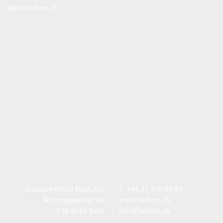
info@lwbern.ch
Leinenweberei Bern AG
T
+41 31 340 85 85
Wylerringstrasse 46
www.lwbern.ch
CH-3014 Bern
info@lwbern.ch