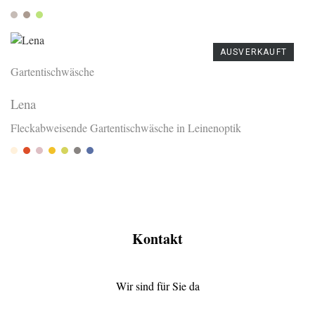
Stone
Basalt
Lemon
AUSVERKAUFT
Gartentischwäsche
Lena
Fleckabweisende Gartentischwäsche in Leinenoptik
Sand
Terra
Rose
Safran
Olive
Stein
Denim
Kontakt
Wir sind für Sie da