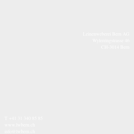
Leinenweberei Bern AG
Wylerringstrasse 46
CH-3014 Bern
T
+41 31 340 85 85
www.lwbern.ch
info@lwbern.ch