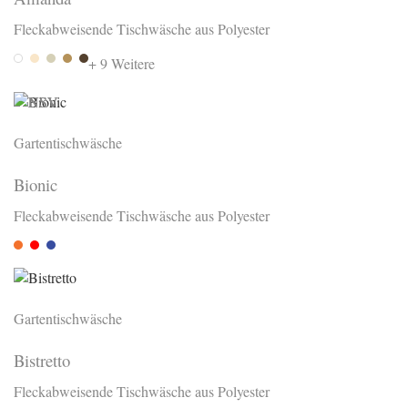
Fleckabweisende Tischwäsche aus Polyester
Bianca
Beige
Arena
Terra 709
Choco
+ 9 Weitere
Gartentischwäsche
Bionic
Fleckabweisende Tischwäsche aus Polyester
Orange
Rot
Royal
Gartentischwäsche
Bistretto
Fleckabweisende Tischwäsche aus Polyester