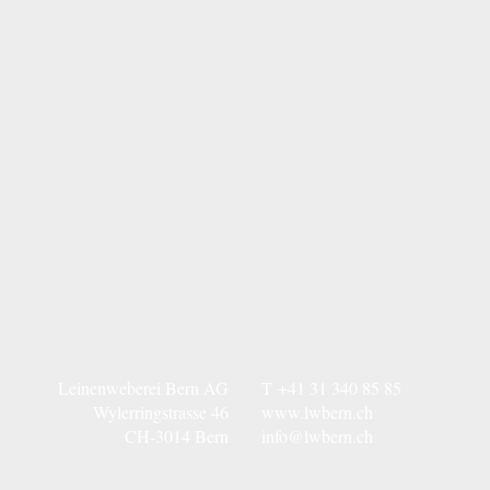
Leinenweberei Bern AG
T
+41 31 340 85 85
Wylerringstrasse 46
www.lwbern.ch
CH-3014 Bern
info@lwbern.ch