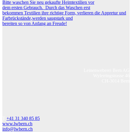
Bitte waschen Sie neu gekaufte Heimtextilien vor
dem ersten Gebrauch. Durch das Waschen erst
bekommen Textilien ihre richtige Form, verlieren die Appretur und
Farbrückstände,werden saugstark und
bereiten so von Anfang an Freude!
Leinenweberei Bern AG
Wylerringstrasse 46
CH-3014 Bern
T
+41 31 340 85 85
www.lwbern.ch
info@lwbern.ch