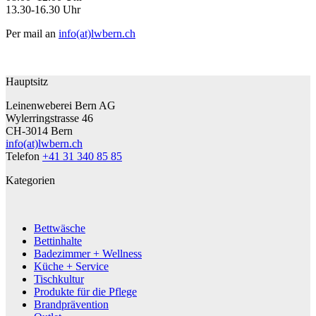
13.30-16.30 Uhr
Per mail an
info(at)lwbern.ch
Hauptsitz
Leinenweberei Bern AG
Wylerringstrasse 46
CH-3014 Bern
info(at)lwbern.ch
Telefon
+41 31 340 85 85
Kategorien
Bettwäsche
Bettinhalte
Badezimmer + Wellness
Küche + Service
Tischkultur
Produkte für die Pflege
Brandprävention