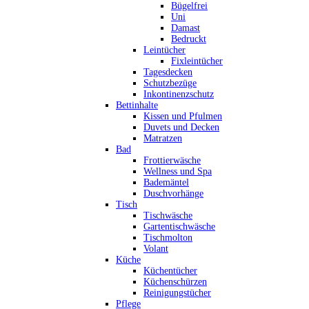
Bügelfrei
Uni
Damast
Bedruckt
Leintücher
Fixleintücher
Tagesdecken
Schutzbezüge
Inkontinenzschutz
Bettinhalte
Kissen und Pfulmen
Duvets und Decken
Matratzen
Bad
Frottierwäsche
Wellness und Spa
Bademäntel
Duschvorhänge
Tisch
Tischwäsche
Gartentischwäsche
Tischmolton
Volant
Küche
Küchentücher
Küchenschürzen
Reinigungstücher
Pflege