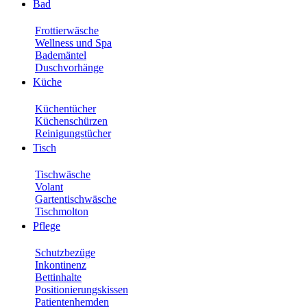
Bad
Frottierwäsche
Wellness und Spa
Bademäntel
Duschvorhänge
Küche
Küchentücher
Küchenschürzen
Reinigungstücher
Tisch
Tischwäsche
Volant
Gartentischwäsche
Tischmolton
Pflege
Schutzbezüge
Inkontinenz
Bettinhalte
Positionierungskissen
Patientenhemden