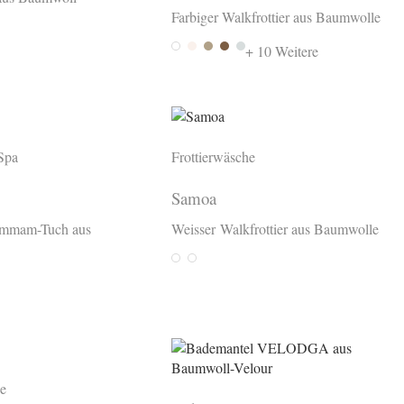
Farbiger Walkfrottier aus Baumwolle
White
Almond
Sesame
Wood
Silver
+ 10 Weitere
Spa
Frottierwäsche
Samoa
Hammam-Tuch aus
Weisser Walkfrottier aus Baumwolle
Weiss
White
e