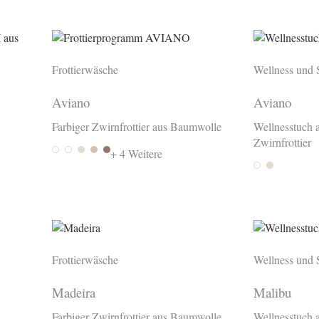
Frottierwäsche
Wellness und 
Aviano
Aviano
Farbiger Zwirnfrottier aus Baumwolle
Wellnesstuch 
Zwirnfrottier
Weiss
White
Panna
Sabbia
Tartufo
+ 4 Weitere
Weiss
Panna
Frottierwäsche
Wellness und 
Madeira
Malibu
Farbiger Zwirnfrottier aus Baumwolle
Wellnesstuch 