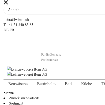
info(at)lwbern.ch
T +41 31 340 85 85
DE
FR
Für Ihr Zuhause
Professionals
Bettwäsche
Bettinhalte
Bad
Küche
T
Menu
Zurück zur Startseite
Sortiment