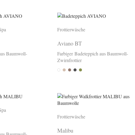
Spa
Frottierwäsche
Aviano BT
aus Baumwoll-
Farbiger Badeteppich aus Baumwoll-
Zwirnfrottier
Weiss
Sabbia
Tartufo
Piombo
Abete
Spa
Frottierwäsche
Malibu
aus Baumwoll-