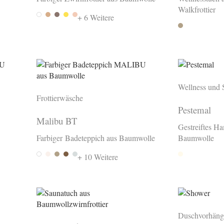
Walkfrottier
Weiss
Camel 091
Taupe
Gold 028
Abricot 018
+ 6 Weitere
Sesame
Wellness und 
Frottierwäsche
Pestemal
Malibu BT
Gestreiftes 
Farbiger Badeteppich aus Baumwolle
Baumwolle
White
Almond
Sesame
Wood
Silver
+ 10 Weitere
Nature
Duschvorhäng