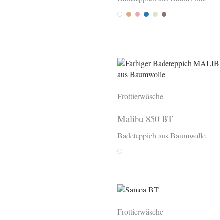
Weiss
Camel 091
Lachs 242
Sorrento 255
Mint 332
Taupe 506
Frottierwäsche
Malibu 850 BT
Badeteppich aus Baumwolle
White
Frottierwäsche