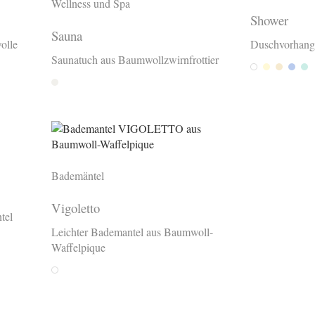
Wellness und Spa
Shower
Sauna
olle
Duschvorhang
Saunatuch aus Baumwollzwirnfrottier
Weiss
Creme
Vanille
Ciel
M
Ecru
Bademäntel
Vigoletto
tel
Leichter Bademantel aus Baumwoll-
Waffelpique
Weiss