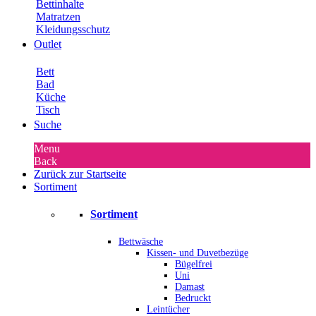
Bettinhalte
Matratzen
Kleidungsschutz
Outlet
Bett
Bad
Küche
Tisch
Suche
Menu
Back
Zurück zur Startseite
Sortiment
Sortiment
Bettwäsche
Kissen- und Duvetbezüge
Bügelfrei
Uni
Damast
Bedruckt
Leintücher