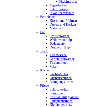
Fixleintücher
Tagesdecken
Schutzbezüge
Inkontinenzschutz
Bettinhalte
Kissen und Pfulmen
Duvets und Decken
Matratzen
Bad
Frottierwäsche
Wellness und Spa
Bademäntel
Duschvorhänge
Tisch
Tischwäsche
Gartentischwäsche
Tischmolton
Volant
Küche
Küchentücher
Küchenschürzen
Reinigungstücher
Pflege
Schutzbezüge
Inkontinenz
Positionierungskissen
Patientenhemden
Kleidungsschutz