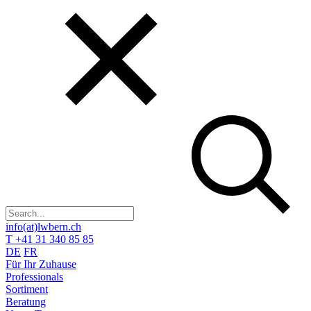
info(at)lwbern.ch
T +41 31 340 85 85
DE
FR
Für Ihr Zuhause
Professionals
Sortiment
Beratung