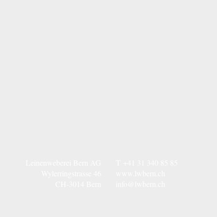
Leinenweberei Bern AG
T
+41 31 340 85 85
Wylerringstrasse 46
www.lwbern.ch
CH-3014 Bern
info@lwbern.ch