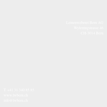
Leinenweberei Bern AG
Wylerringstrasse 46
CH-3014 Bern
T
+41 31 340 85 85
www.lwbern.ch
info@lwbern.ch