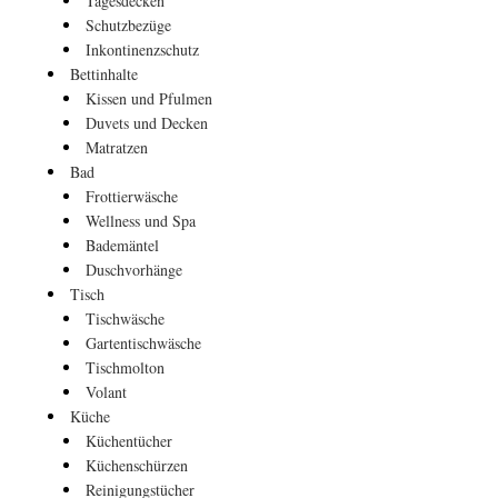
Tagesdecken
Schutzbezüge
Inkontinenzschutz
Bettinhalte
Kissen und Pfulmen
Duvets und Decken
Matratzen
Bad
Frottierwäsche
Wellness und Spa
Bademäntel
Duschvorhänge
Tisch
Tischwäsche
Gartentischwäsche
Tischmolton
Volant
Küche
Küchentücher
Küchenschürzen
Reinigungstücher