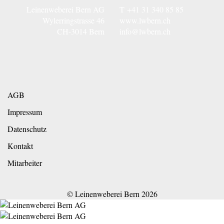
Leinenweberei Bern AG
T
+41 31 340 85 85
Wylerringstrasse 46
www.lwbern.ch
CH-3014 Bern
info@lwbern.ch
AGB
Impressum
Datenschutz
Kontakt
Mitarbeiter
© Leinenweberei Bern
2026