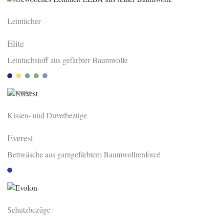
Leintücher
Elite
Leintuchstoff aus gefärbter Baumwolle
Riviera
Citron 210
Reseda 730
Schilf 731
Mare 580
Kissen- und Duvetbezüge
Everest
Bettwäsche aus garngefärbtem Baumwollrenforcé
Blau
Schutzbezüge