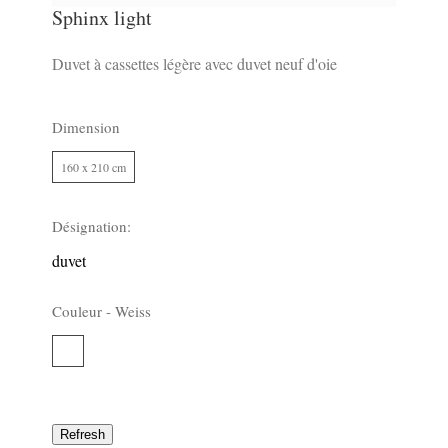
Sphinx light
Duvet à cassettes légère avec duvet neuf d'oie
Dimension
160 x 210 cm
43
Désignation:
duvet
Couleur -
Weiss
Weiss
43