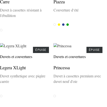
Carre
Piazza
Duvet à cassettes résistant à
Couverture d‘été
l'ébullition
Weiss
Gelb
Blau
Grün
Weiss
ÉPUISE
ÉPUISE
Duvets et couvertures
Duvets et couvertures
Legera XLight
Princessa
Duvet synthetique avec piqûre
Duvet à cassettes premium avec
carrée
duvet neuf d'oie
Weiss
Weiss