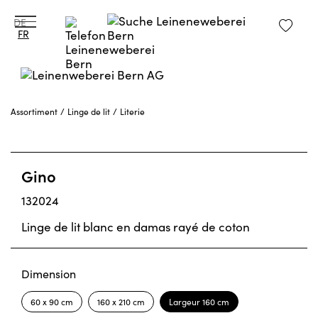
DE
FR
Assortiment
Linge de lit
Literie
Gino
132024
Linge de lit blanc en damas rayé de coton
Dimension
60 x 90 cm
160 x 210 cm
Largeur 160 cm