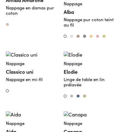
Nappage
Nappage en damas pur
Alba
coton
Nappage pur coton teint
au fil
Noce 0165
Panna
Ostrica
Perla
Cipria
Rosa
Sedano
Bianco
Nappage
Nappage
Classico uni
Elodie
Nappage en mi-fil
Linge de table en lin
prélavée
Weiss
Platin
Jeans
Savanne
Weiss
Nappage
Nappage
Aida
Canapa