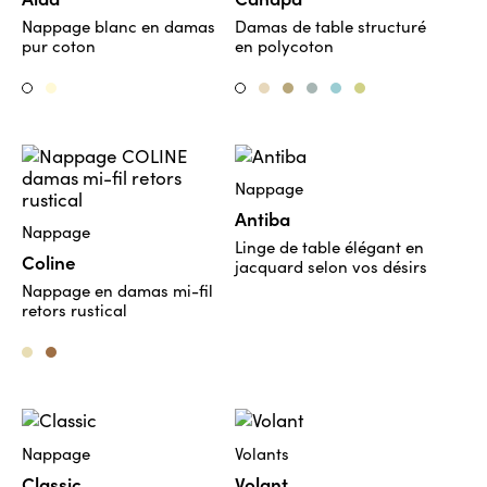
Nappage blanc en damas
Damas de table structuré
pur coton
en polycoton
Moscato 468
Stucco
Sahara
Stella
Rio
Anice
Weiss
Bianco
Nappage
Antiba
Nappage
Linge de table élégant en
Coline
jacquard selon vos désirs
Nappage en damas mi-fil
retors rustical
Duna 0021
Ocra 0011
Nappage
Volants
Classic
Volant