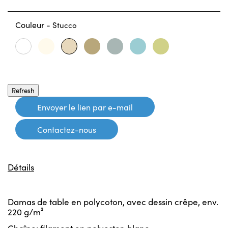
Couleur -
Stucco
Burro
Sahara
Stella
Rio
Anice
Bianco
Stucco
Envoyer le lien par e-mail
Contactez-nous
Détails
Damas de table en polycoton, avec dessin crêpe, env.
220 g/m²
Chaîne: filament en polyester, blanc