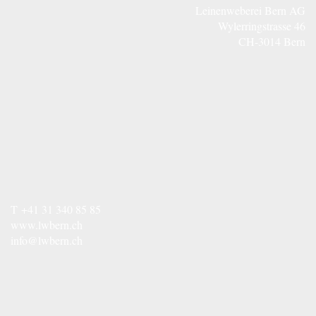
Leinenweberei Bern AG
Wylerringstrasse 46
CH-3014 Bern
T
+41 31 340 85 85
www.lwbern.ch
info@lwbern.ch