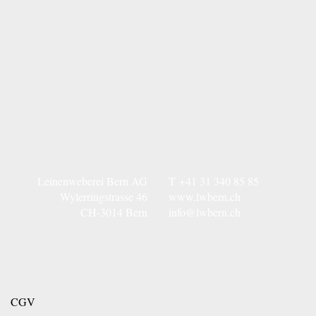
Leinenweberei Bern AG
T
+41 31 340 85 85
Wylerringstrasse 46
www.lwbern.ch
CH-3014 Bern
info@lwbern.ch
CGV