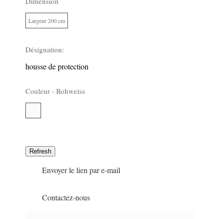
Dimension
Largeur 200 cm
0
Désignation:
housse de protection
Couleur -
Rohweiss
Rohweiss
0
Envoyer le lien par e-mail
Contactez-nous