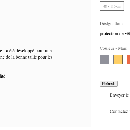
48 x 110 cm
Désignation:
protection de vê
Couleur -
Mais
le - a été développé pour une
onc de la bonne taille pour les
Grau
C
0
Mais
8
0
ité
Envoyer le 
Contactez-