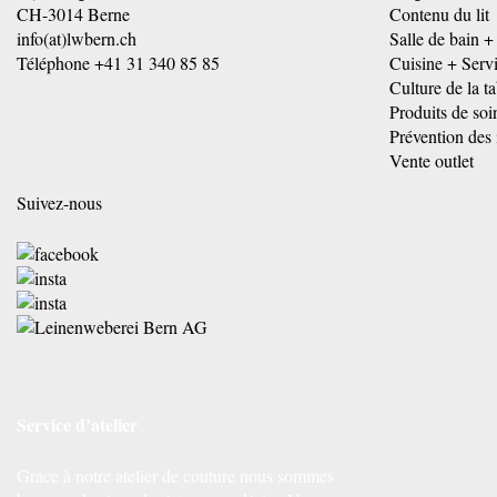
CH-3014 Berne
Contenu du lit
info(at)lwbern.ch
Salle de bain +
Téléphone
+41 31 340 85 85
Cuisine + Serv
Culture de la ta
Produits de soi
Prévention des 
Vente outlet
Suivez-nous
Service d’atelier
Grace à notre atelier de couture nous sommes