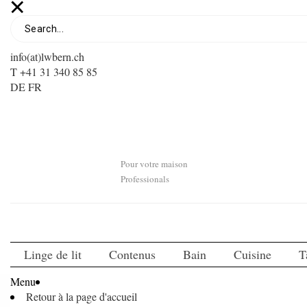
info(at)lwbern.ch
T +41 31 340 85 85
DE
FR
Pour votre maison
Professionals
Linge de lit
Contenus
Bain
Cuisine
T
Menu
Retour à la page d'accueil