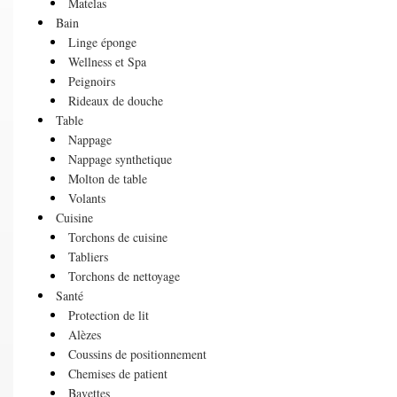
Matelas
Bain
Linge éponge
Wellness et Spa
Peignoirs
Rideaux de douche
Table
Nappage
Nappage synthetique
Molton de table
Volants
Cuisine
Torchons de cuisine
Tabliers
Torchons de nettoyage
Santé
Protection de lit
Alèzes
Coussins de positionnement
Chemises de patient
Bavettes