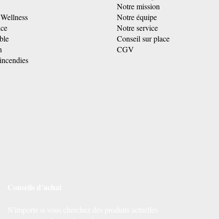
Notre mission
 Wellness
Notre équipe
ice
Notre service
ble
Conseil sur place
n
CGV
incendies
Conseils d’achat
N'importe si vous cherchez des produits actuelles