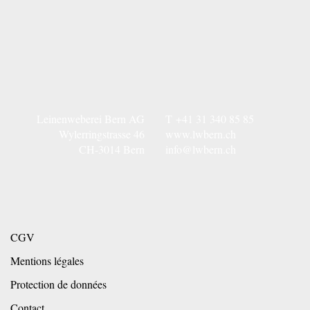
Leinenweberei Bern AG
T
+41 31 340 85 85
Wylerringstrasse 46
www.lwbern.ch
CH-3014 Bern
info@lwbern.ch
CGV
Mentions légales
Protection de données
Contact