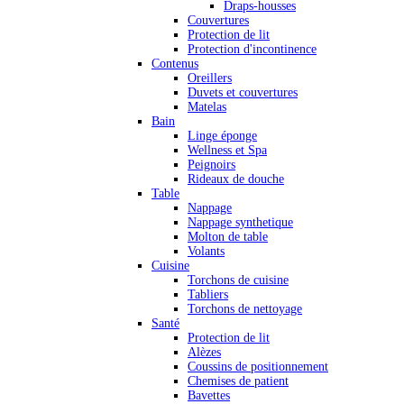
Draps-housses
Couvertures
Protection de lit
Protection d'incontinence
Contenus
Oreillers
Duvets et couvertures
Matelas
Bain
Linge éponge
Wellness et Spa
Peignoirs
Rideaux de douche
Table
Nappage
Nappage synthetique
Molton de table
Volants
Cuisine
Torchons de cuisine
Tabliers
Torchons de nettoyage
Santé
Protection de lit
Alèzes
Coussins de positionnement
Chemises de patient
Bavettes