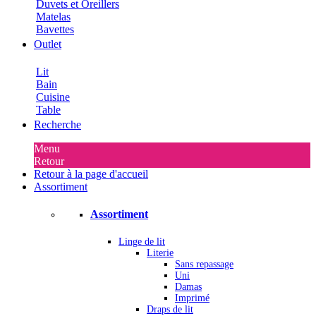
Duvets et Oreillers
Matelas
Bavettes
Outlet
Lit
Bain
Cuisine
Table
Recherche
Menu
Retour
Retour à la page d'accueil
Assortiment
Assortiment
Linge de lit
Literie
Sans repassage
Uni
Damas
Imprimé
Draps de lit