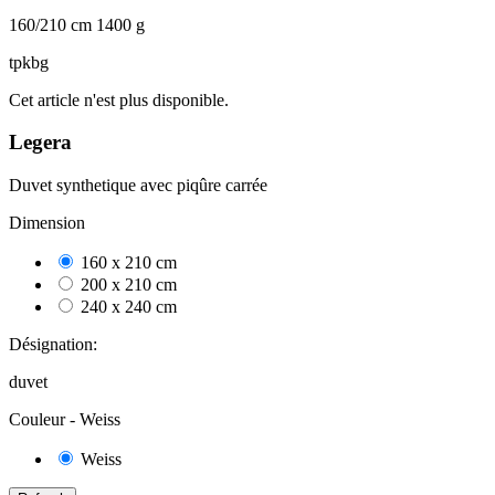
160/210 cm 1400 g
tpkbg
Cet article n'est plus disponible.
Legera
Duvet synthetique avec piqûre carrée
Dimension
160 x 210 cm
128
200 x 210 cm
25
240 x 240 cm
18
Désignation:
duvet
Couleur -
Weiss
Weiss
171