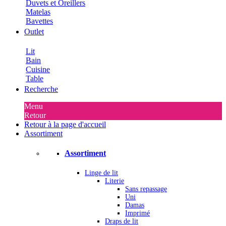
Duvets et Oreillers
Matelas
Bavettes
Outlet
Lit
Bain
Cuisine
Table
Recherche
Menu
Retour
Retour à la page d'accueil
Assortiment
Assortiment
Linge de lit
Literie
Sans repassage
Uni
Damas
Imprimé
Draps de lit