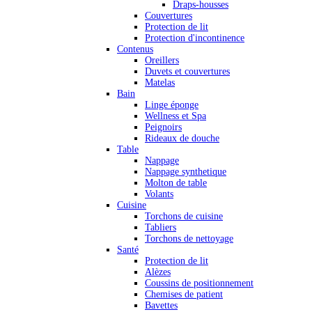
Draps-housses
Couvertures
Protection de lit
Protection d'incontinence
Contenus
Oreillers
Duvets et couvertures
Matelas
Bain
Linge éponge
Wellness et Spa
Peignoirs
Rideaux de douche
Table
Nappage
Nappage synthetique
Molton de table
Volants
Cuisine
Torchons de cuisine
Tabliers
Torchons de nettoyage
Santé
Protection de lit
Alèzes
Coussins de positionnement
Chemises de patient
Bavettes