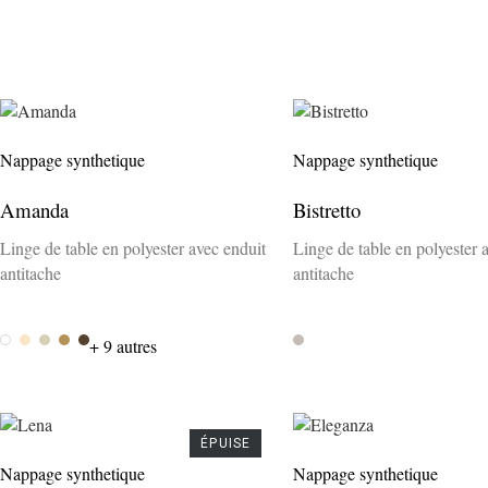
Nappage synthetique
Nappage synthetique
Amanda
Bistretto
Linge de table en polyester avec enduit
Linge de table en polyester 
antitache
antitache
Bianca
Beige
Arena
Terra 709
Choco
+ 9 autres
Stone
ÉPUISE
Nappage synthetique
Nappage synthetique