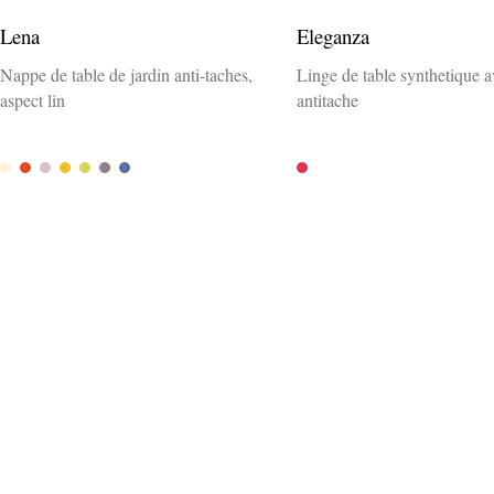
Lena
Eleganza
Nappe de table de jardin anti-taches,
Linge de table synthetique a
aspect lin
antitache
Sand
Terra
Rose
Safran
Olive
Stein
Denim
Rubin