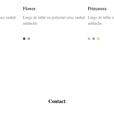
Flower
Primavera
vec enduit
Linge de table en polyester avec enduit
Linge de table e
antitache
antitache
Fango
Siva
Stone
anis
Lemon
Contact