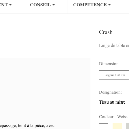
ENT
CONSEIL
COMPETENCE
Crash
Linge de table e
Dimension
Largeur 180 cm
Désignation:
Tissu au mètre
Couleur -
Weiss
epassage, teint à la pièce, avec
Creme
G
Weiss
137
5
159