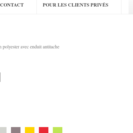
CONTACT
POUR LES CLIENTS PRIVÉS
n polyester avec enduit antitache
1083
ris
Graphit
Gold
Signal
Anis
4
81
90
371
191