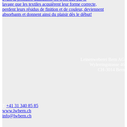
lavage que les textiles acquièrent leur forme correcte,
perdent leurs résidus de finition et de couleur, deviennent
absorbants et donnent ainsi du plaisir dès le début!
Leinenweberei Bern AG
Wylerringstrasse 46
CH-3014 Bern
T
+41 31 340 85 85
www.lwbern.ch
info@lwbern.ch