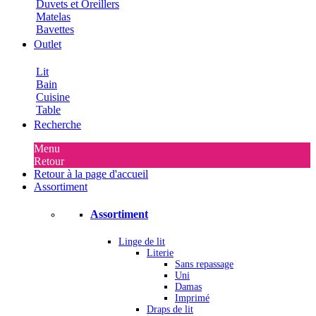
Duvets et Oreillers
Matelas
Bavettes
Outlet
Lit
Bain
Cuisine
Table
Recherche
Menu
Retour
Retour à la page d'accueil
Assortiment
Assortiment
Linge de lit
Literie
Sans repassage
Uni
Damas
Imprimé
Draps de lit