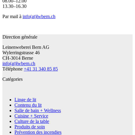
08.00–12.00
13.30–16.30
Par mail à
info(at)lwbern.ch
Direction générale
Leinenweberei Bern AG
Wylerringstrasse 46
CH-3014 Berne
info(at)lwbern.ch
Téléphone
+41 31 340 85 85
Catégories
Linge de lit
Contenu du lit
Salle de bain + Wellness
Cuisine + Service
Culture de la table
Produits de soin
Prévention des incendies