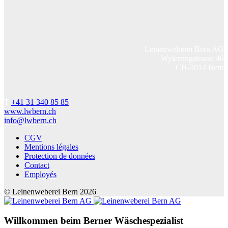
Leinenweberei Bern AG
Wylerringstrasse 46
CH-3014 Bern
T
+41 31 340 85 85
www.lwbern.ch
info@lwbern.ch
CGV
Mentions légales
Protection de données
Contact
Employés
© Leinenweberei Bern
2026
Willkommen beim Berner Wäschespezialist