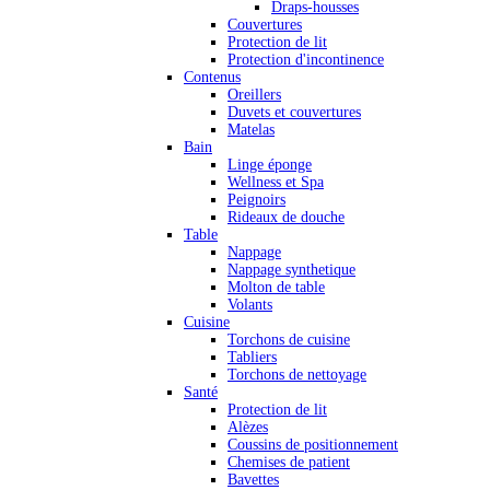
Draps-housses
Couvertures
Protection de lit
Protection d'incontinence
Contenus
Oreillers
Duvets et couvertures
Matelas
Bain
Linge éponge
Wellness et Spa
Peignoirs
Rideaux de douche
Table
Nappage
Nappage synthetique
Molton de table
Volants
Cuisine
Torchons de cuisine
Tabliers
Torchons de nettoyage
Santé
Protection de lit
Alèzes
Coussins de positionnement
Chemises de patient
Bavettes