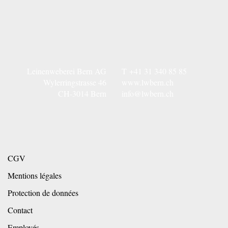
Leinenweberei Bern AG
T
+41 31 340 85 85
Wylerringstrasse 46
www.lwbern.ch
CH-3014 Bern
info@lwbern.ch
CGV
Mentions légales
Protection de données
Contact
Employés