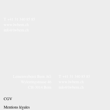
T
+41 31 340 85 85
www.lwbern.ch
info@lwbern.ch
Leinenweberei Bern AG
T
+41 31 340 85 85
Wylerringstrasse 46
www.lwbern.ch
CH-3014 Bern
info@lwbern.ch
CGV
Mentions légales