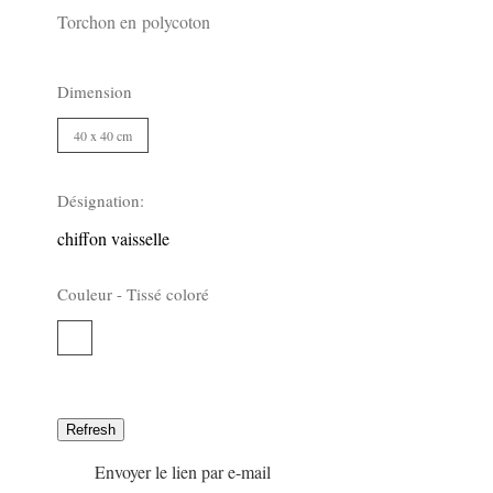
Torchon en polycoton
Dimension
40 x 40 cm
3010
Désignation:
chiffon vaisselle
Couleur -
Tissé coloré
Tissé
3010
coloré
Envoyer le lien par e-mail