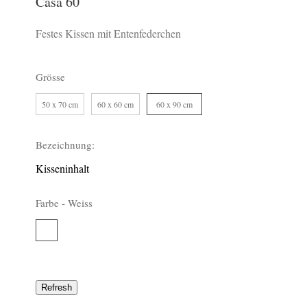
Casa 60
Festes Kissen mit Entenfederchen
Grösse
50 x 70 cm
60 x 60 cm
60 x 90 cm
10
27
-302
Bezeichnung:
Kisseninhalt
Farbe -
Weiss
Weiss
-265