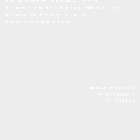
dem ersten Gebrauch. Durch das Waschen erst
bekommen Textilien ihre richtige Form, verlieren die Appretur
und Farbrückstände,werden saugstark und
bereiten so von Anfang an Freude!
Leinenweberei Bern AG
Wylerringstrasse 46
CH-3014 Bern