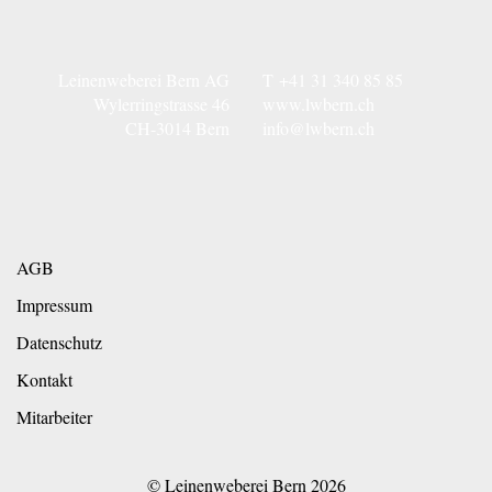
Leinenweberei Bern AG
T
+41 31 340 85 85
Wylerringstrasse 46
www.lwbern.ch
CH-3014 Bern
info@lwbern.ch
AGB
Impressum
Datenschutz
Kontakt
Mitarbeiter
© Leinenweberei Bern
2026