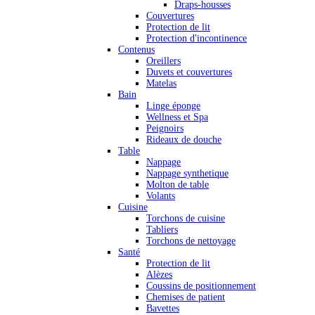
Draps-housses
Couvertures
Protection de lit
Protection d'incontinence
Contenus
Oreillers
Duvets et couvertures
Matelas
Bain
Linge éponge
Wellness et Spa
Peignoirs
Rideaux de douche
Table
Nappage
Nappage synthetique
Molton de table
Volants
Cuisine
Torchons de cuisine
Tabliers
Torchons de nettoyage
Santé
Protection de lit
Alèzes
Coussins de positionnement
Chemises de patient
Bavettes