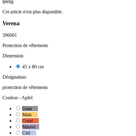
tpkbg
Cet article n'est plus disponible.
Verena
396001
Protection de vêtements
Dimension
45 x 80 cm
187
Désignation:
protection de vêtements
Couleur -
Apfel
Grau
10
Mais
71
Coral
32
Mauve
2
Ciel
26