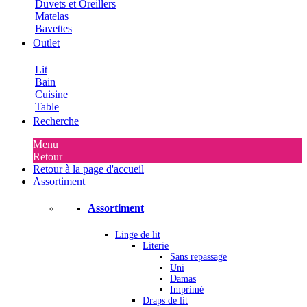
Duvets et Oreillers
Matelas
Bavettes
Outlet
Lit
Bain
Cuisine
Table
Recherche
Menu
Retour
Retour à la page d'accueil
Assortiment
Assortiment
Linge de lit
Literie
Sans repassage
Uni
Damas
Imprimé
Draps de lit