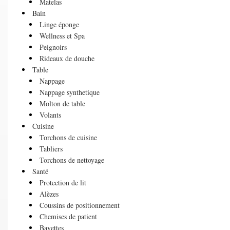
Matelas
Bain
Linge éponge
Wellness et Spa
Peignoirs
Rideaux de douche
Table
Nappage
Nappage synthetique
Molton de table
Volants
Cuisine
Torchons de cuisine
Tabliers
Torchons de nettoyage
Santé
Protection de lit
Alèzes
Coussins de positionnement
Chemises de patient
Bavettes