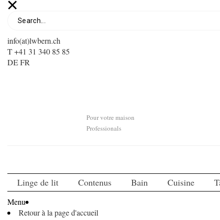
info(at)lwbern.ch
T +41 31 340 85 85
DE
FR
Pour votre maison
Professionals
Linge de lit
Contenus
Bain
Cuisine
T
Menu
Retour à la page d'accueil