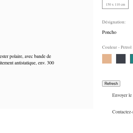
150 x 110 cm
Désignation:
Poncho
Couleur -
Petrol
ester polaire, avec bande de
Camel
Anthrazi
106
280
P
1
itement antistatique, env. 300
Envoyer le 
Contactez-