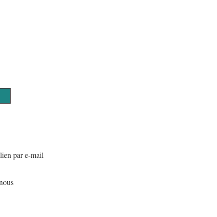
486
t
etrol
00
lien par e-mail
nous