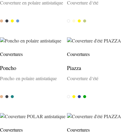
Couverture en polaire antistatique
Couverture d‘été
Camel
Anthrazit
Gelb
Capri
Weiss
Creme
Gelb
Salvia
Couvertures
Couvertures
Poncho
Piazza
Poncho en polaire antistatique
Couverture d‘été
Camel
Anthrazit
Petrol
Weiss
Gelb
Blau
Grün
Couvertures
Couvertures