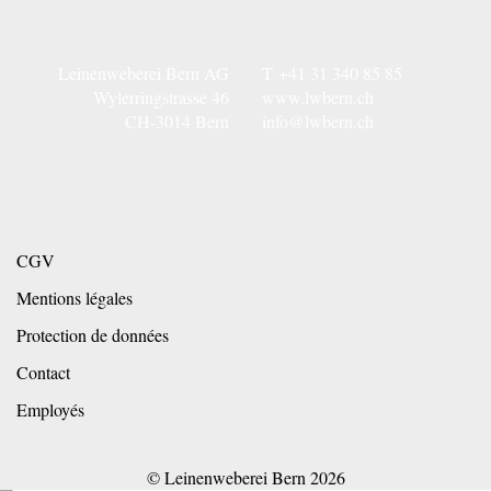
Leinenweberei Bern AG
T
+41 31 340 85 85
Wylerringstrasse 46
www.lwbern.ch
CH-3014 Bern
info@lwbern.ch
CGV
Mentions légales
Protection de données
Contact
Employés
© Leinenweberei Bern
2026