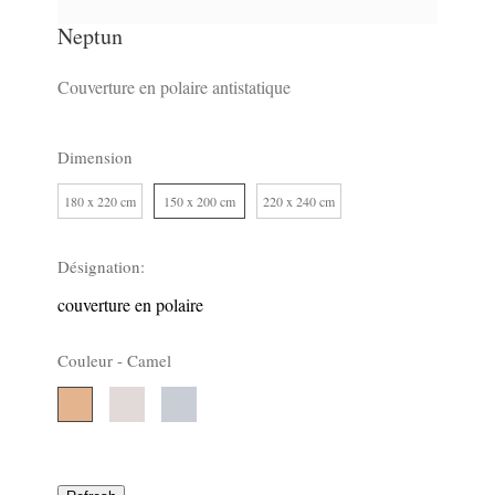
Neptun
Couverture en polaire antistatique
Dimension
180 x 220 cm
150 x 200 cm
220 x 240 cm
0
19
0
Désignation:
couverture en polaire
Couleur -
Camel
Natur
Silber
Camel
7
8
4