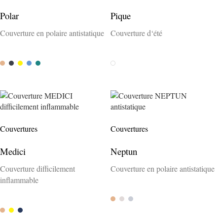
Polar
Pique
Couverture en polaire antistatique
Couverture d‘été
Camel
Anthrazit
Gelb
Capri
Petrol
Weiss
Couvertures
Couvertures
Medici
Neptun
Couverture difficilement
Couverture en polaire antistatique
inflammable
Camel
Natur
Silber
Camel
Gelb
Atlantik