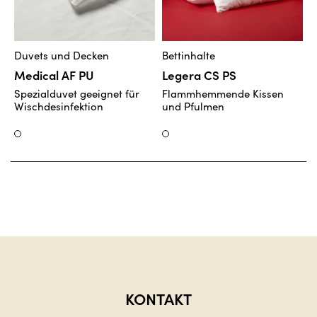
Duvets und Decken
Bettinhalte
B
Medical AF PU
Legera CS PS
L
Spezialduvet geeignet für
Flammhemmende Kissen
F
Wischdesinfektion
und Pfulmen
S
K
Weiss
Weiss