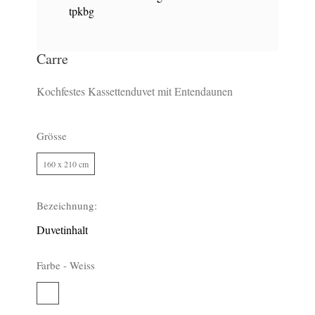
tpkbg
Carre
Kochfestes Kassettenduvet mit Entendaunen
Grösse
160 x 210 cm
43
Bezeichnung:
Duvetinhalt
Farbe -
Weiss
Weiss
43