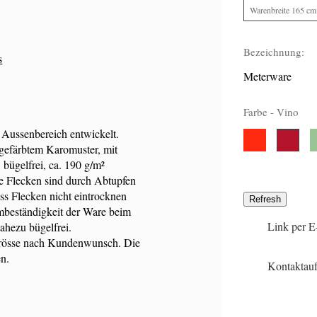
Warenbreite 165 cm
Bezeichnung:
s
Meterware
Farbe -
Vino
 Aussenbereich entwickelt.
Rosso
V
4
Vino
1
49
gefärbtem Karomuster, mit
 bügelfrei, ca. 190 g/m²
ge Flecken sind durch Abtupfen
ass Flecken nicht eintrocknen
mbeständigkeit der Ware beim
Link per E
ahezu bügelfrei.
Grösse nach Kundenwunsch. Die
n.
Kontaktau