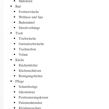
Matratzen
Bad
Frottierwäsche
Wellness und Spa
Bademäntel
Duschvorhänge
Tisch
Tischwäsche
Gartentischwäsche
Tischmolton
Volant
Küche
Küchentücher
Küchenschürzen
Reinigungstücher
Pflege
Schutzbezüge
Inkontinenz
Positionierungskissen
Patientenhemden
Kleidungsschutz