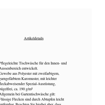
Artikeldetails
Pflegeleichte Tischwäsche für den Innen- und
Aussenbereich entwickelt.
Gewebe aus Polyester mit zweifarbigem,
garngefärbtem Karomuster, mit leichter
fleckabweisender Spezial-Ausrüstung,
bügelfrei, ca. 190 g/m²
Allgemein bei Gartentischwäsche gilt:
Flüssige Flecken sind durch Abtupfen leicht
entfernbar. Beachten Sie hierbei aber, dass