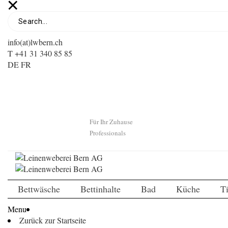
info(at)lwbern.ch
T +41 31 340 85 85
DE
FR
Für Ihr Zuhause
Professionals
Bettwäsche
Bettinhalte
Bad
Küche
T
Menu
Zurück zur Startseite