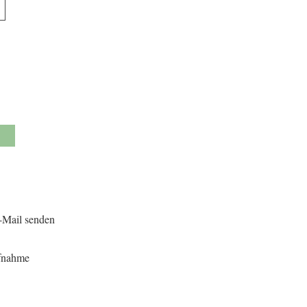
71
erde
8
-Mail senden
fnahme