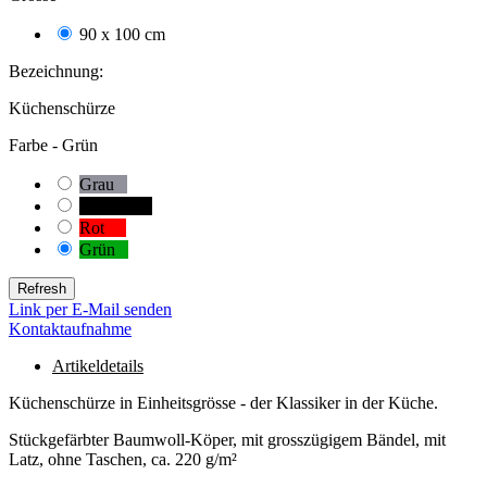
90 x 100 cm
21
Bezeichnung:
Küchenschürze
Farbe -
Grün
Grau
0
Schwarz
5
Rot
15
Grün
1
Link per E-Mail senden
Kontaktaufnahme
Artikeldetails
Küchenschürze in Einheitsgrösse - der Klassiker in der Küche.
Stückgefärbter Baumwoll-Köper, mit grosszügigem Bändel, mit
Latz, ohne Taschen, ca. 220 g/m²