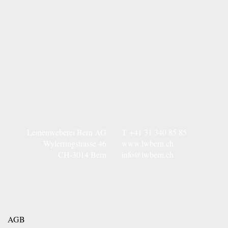
Leinenweberei Bern AG
T
+41 31 340 85 85
Wylerringstrasse 46
www.lwbern.ch
CH-3014 Bern
info@lwbern.ch
AGB