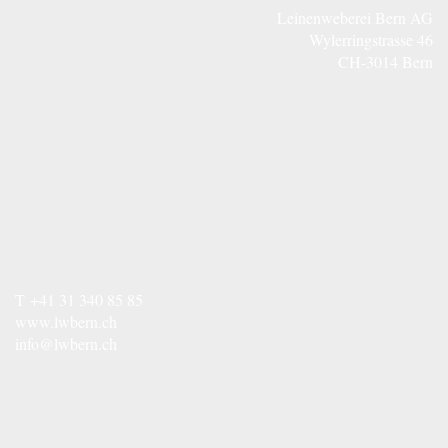
Leinenweberei Bern AG
Wylerringstrasse 46
CH-3014 Bern
T
+41 31 340 85 85
www.lwbern.ch
info@lwbern.ch