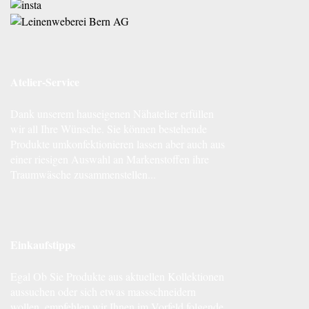
Atelier-Service
Dank unserem hauseigenen Nähatelier erfüllen
wir all Ihre Wünsche. Sie können bestehende
Produkte umkonfektionieren lassen aber auch aus
einer riesigen Auswahl an Markenstoffen ihre
Traumwäsche zusammenstellen...
Einkaufstipps
Egal Ob Sie Produkte aus aktuellen Kollektionen
aussuchen oder sich etwas massschneidern
wollen, empfehlen wir Ihnen im Vorfeld folgende