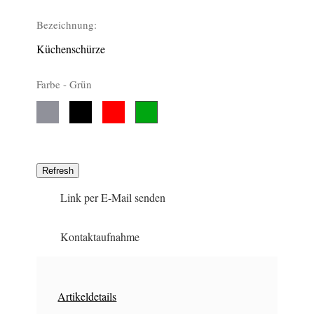
Bezeichnung:
Küchenschürze
Farbe -
Grün
Grau
Schwarz
Rot
0
5
15
Grün
1
Link per E-Mail senden
Kontaktaufnahme
Artikeldetails