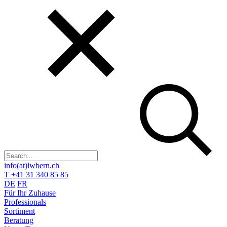
info(at)lwbern.ch
T +41 31 340 85 85
DE
FR
Für Ihr Zuhause
Professionals
Sortiment
Beratung