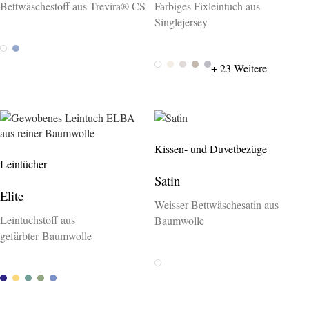
Bettwäschestoff aus Trevira® CS
Farbiges Fixleintuch aus
Singlejersey
Weiss
Azur
Weiss 100
Wollweiss 572
Natur 1400
Basalt 079
Platin 017
+ 23 Weitere
Kissen- und Duvetbezüge
Leintücher
Satin
Elite
Weisser Bettwäschesatin aus
Leintuchstoff aus
Baumwolle
gefärbter Baumwolle
Weiss
Riviera
Citron 210
Reseda 730
Schilf 731
Mare 580