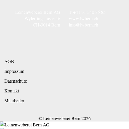
Leinenweberei Bern AG
T
+41 31 340 85 85
Wylerringstrasse 46
www.lwbern.ch
CH-3014 Bern
info@lwbern.ch
AGB
Impressum
Datenschutz
Kontakt
Mitarbeiter
© Leinenweberei Bern
2026