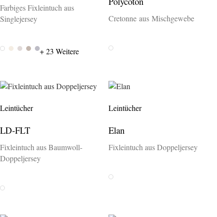
Polycoton
Farbiges Fixleintuch aus
Cretonne aus Mischgewebe
Singlejersey
Weiss
Weiss 100
Wollweiss 572
Natur 1400
Basalt 079
Platin 017
+ 23 Weitere
Leintücher
Leintücher
LD-FLT
Elan
Fixleintuch aus Baumwoll-
Fixleintuch aus Doppeljersey
Doppeljersey
Weiss
Weiss