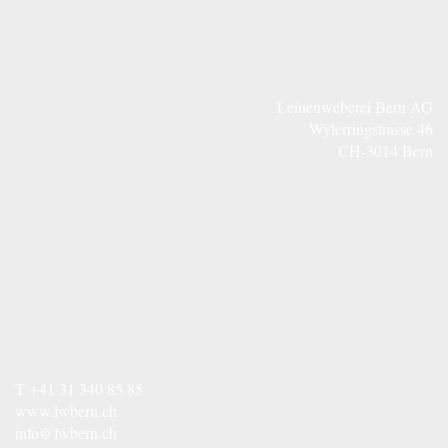
Leinenweberei Bern AG
Wylerringstrasse 46
CH-3014 Bern
T
+41 31 340 85 85
www.lwbern.ch
info@lwbern.ch