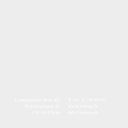
Leinenweberei Bern AG
T
+41 31 340 85 85
Wylerringstrasse 46
www.lwbern.ch
CH-3014 Bern
info@lwbern.ch