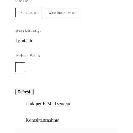
Grösse
180 x 290 cm
Warenbreite 180 cm
488
680
Bezeichnung:
Leintuch
Farbe -
Weiss
Weiss
1168
Link per E-Mail senden
Kontaktaufnahme