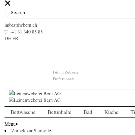
info(at)lwbern.ch
T +41 31 340 85 85
DE
FR
Für Ihr Zuhause
Professionals
Bettwäsche
Bettinhalte
Bad
Küche
T
Menu
Zurück zur Startseite