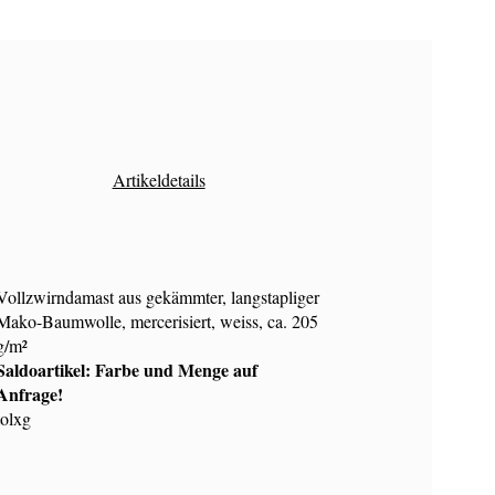
Artikeldetails
Vollzwirndamast aus gekämmter, langstapliger
Mako-Baumwolle, mercerisiert, weiss, ca. 205
g/m²
Saldoartikel: Farbe und Menge auf
Anfrage!
tolxg