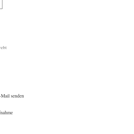
24
webt
-Mail senden
fnahme