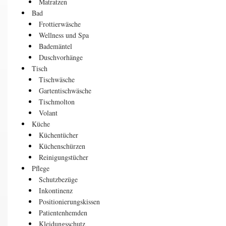
Matratzen
Bad
Frottierwäsche
Wellness und Spa
Bademäntel
Duschvorhänge
Tisch
Tischwäsche
Gartentischwäsche
Tischmolton
Volant
Küche
Küchentücher
Küchenschürzen
Reinigungstücher
Pflege
Schutzbezüge
Inkontinenz
Positionierungskissen
Patientenhemden
Kleidungsschutz