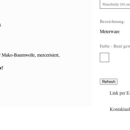
Warenbreite 180 cm
Bezeichnung:
s
Meterware
Farbe -
Bunt ge
r Mako-Baumwolle, mercerisiert,
Bunt
24
gewebt
e!
Link per E
Kontaktau