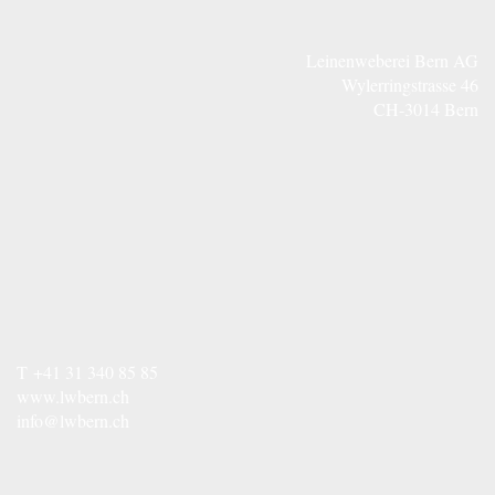
Leinenweberei Bern AG
Wylerringstrasse 46
CH-3014 Bern
T
+41 31 340 85 85
www.lwbern.ch
info@lwbern.ch