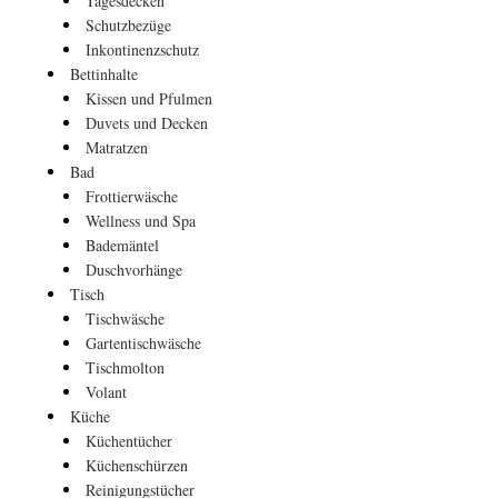
Tagesdecken
Schutzbezüge
Inkontinenzschutz
Bettinhalte
Kissen und Pfulmen
Duvets und Decken
Matratzen
Bad
Frottierwäsche
Wellness und Spa
Bademäntel
Duschvorhänge
Tisch
Tischwäsche
Gartentischwäsche
Tischmolton
Volant
Küche
Küchentücher
Küchenschürzen
Reinigungstücher