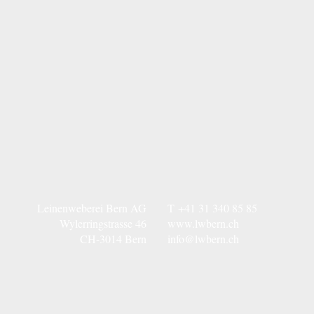
Leinenweberei Bern AG
T
+41 31 340 85 85
Wylerringstrasse 46
www.lwbern.ch
CH-3014 Bern
info@lwbern.ch