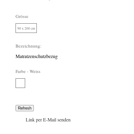
Grösse
90 x 200 cm
0
Bezeichnung:
Matratzenschutzbezug
Farbe -
Weiss
Weiss
0
Link per E-Mail senden