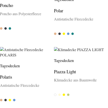
Poncho
Polar
Poncho aus Polyesterfleece
Antistatische Fleecedecke
Camel
Anthrazit
Petrol
Camel
Anthrazit
Gelb
Capri
Petrol
Tagesdecken
Tagesdecken
Piazza Light
Polaris
Klimadecke aus Baumwolle
Antistatische Fleecedecke
Weiss
Creme
Gelb
Salvia
Camel
Anthrazit
Gelb
Capri