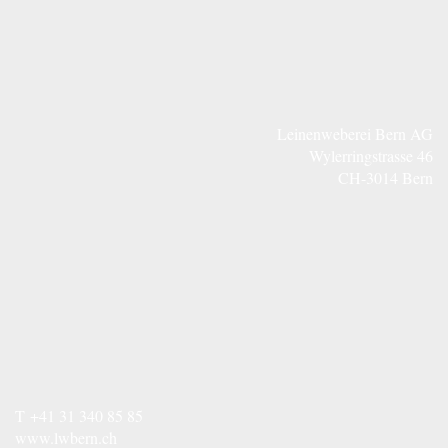
Leinenweberei Bern AG
Wylerringstrasse 46
CH-3014 Bern
T
+41 31 340 85 85
www.lwbern.ch