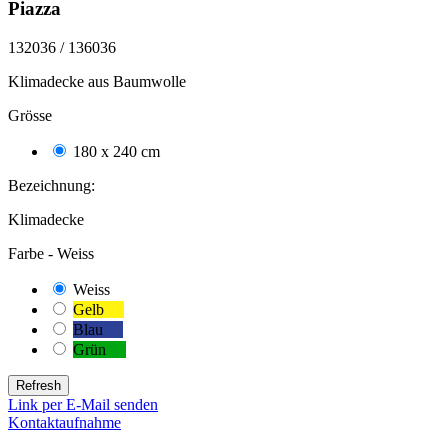
Piazza
132036 / 136036
Klimadecke aus Baumwolle
Grösse
180 x 240 cm
474
Bezeichnung:
Klimadecke
Farbe -
Weiss
Weiss
277
Gelb
48
Blau
97
Grün
52
Link per E-Mail senden
Kontaktaufnahme