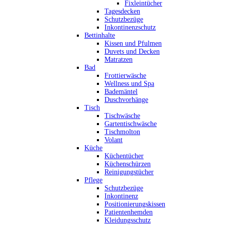
Fixleintücher
Tagesdecken
Schutzbezüge
Inkontinenzschutz
Bettinhalte
Kissen und Pfulmen
Duvets und Decken
Matratzen
Bad
Frottierwäsche
Wellness und Spa
Bademäntel
Duschvorhänge
Tisch
Tischwäsche
Gartentischwäsche
Tischmolton
Volant
Küche
Küchentücher
Küchenschürzen
Reinigungstücher
Pflege
Schutzbezüge
Inkontinenz
Positionierungskissen
Patientenhemden
Kleidungsschutz