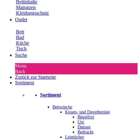
Bettinhalte
Matratzen
Kleidungsschutz
Outlet
Bett
Bad
Küche
Tisch
Suche
Menu
Back
Zurück zur Startseite
Sortiment
Sortiment
Bettwäsche
Kissen- und Duvetbezüge
Bügelfrei
Uni
Damast
Bedruckt
Leintücher