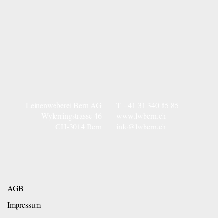
Leinenweberei Bern AG
T
+41 31 340 85 85
Wylerringstrasse 46
www.lwbern.ch
CH-3014 Bern
info@lwbern.ch
AGB
Impressum