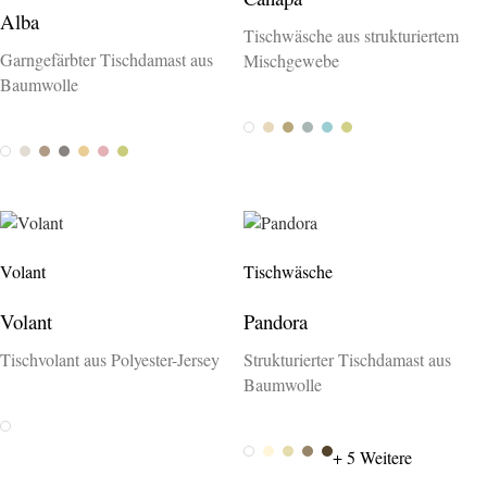
Alba
Tischwäsche aus strukturiertem
Garngefärbter Tischdamast aus
Mischgewebe
Baumwolle
Bianco
Stucco
Sahara
Stella
Rio
Anice
Bianco
Panna
Ostrica
Perla
Cipria
Rosa
Sedano
Volant
Tischwäsche
Volant
Pandora
Tischvolant aus Polyester-Jersey
Strukturierter Tischdamast aus
Baumwolle
Weiss
White
Ivory
Maple
Stone 297
Brown
+ 5 Weitere