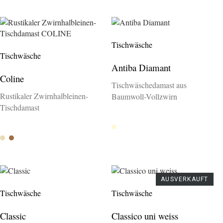
Tischwäsche
Tischwäsche
Antiba Diamant
Coline
Tischwäschedamast aus
Rustikaler Zwirnhalbleinen-
Baumwoll-Vollzwirn
Tischdamast
Latte 467
Duna 0021
Ocra 0011
AUSVERKAUFT
Tischwäsche
Tischwäsche
Classic
Classico uni weiss