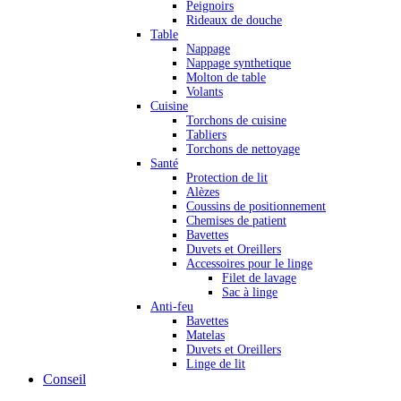
Peignoirs
Rideaux de douche
Table
Nappage
Nappage synthetique
Molton de table
Volants
Cuisine
Torchons de cuisine
Tabliers
Torchons de nettoyage
Santé
Protection de lit
Alèzes
Coussins de positionnement
Chemises de patient
Bavettes
Duvets et Oreillers
Accessoires pour le linge
Filet de lavage
Sac à linge
Anti-feu
Bavettes
Matelas
Duvets et Oreillers
Linge de lit
Conseil