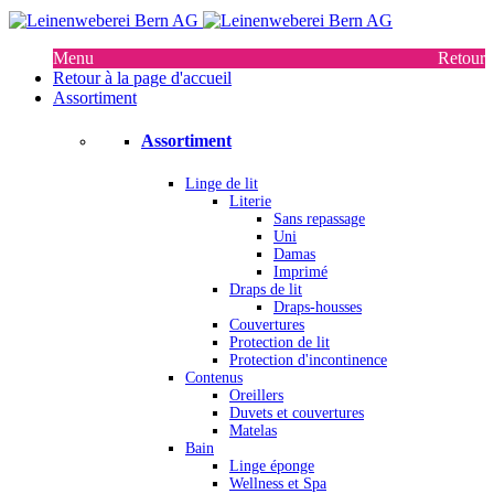
Menu
Retour
Retour à la page d'accueil
Assortiment
Assortiment
Linge de lit
Literie
Sans repassage
Uni
Damas
Imprimé
Draps de lit
Draps-housses
Couvertures
Protection de lit
Protection d'incontinence
Contenus
Oreillers
Duvets et couvertures
Matelas
Bain
Linge éponge
Wellness et Spa