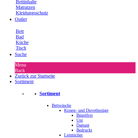
Bettinhalte
Matratzen
Kleidungsschutz
Outlet
Bett
Bad
Küche
Tisch
Suche
Menu
Back
Zurück zur Startseite
Sortiment
Sortiment
Bettwäsche
Kissen- und Duvetbezüge
Bügelfrei
Uni
Damast
Bedruckt
Leintücher