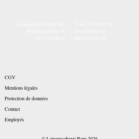
Leinenweberei Bern AG
T
+41 31 340 85 85
Wylerringstrasse 46
www.lwbern.ch
CH-3014 Bern
info@lwbern.ch
CGV
Mentions légales
Protection de données
Contact
Employés
© Leinenweberei Bern
2026