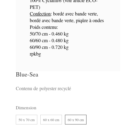
100% Cyclafill® (voir article ECO-
PET)
Confection
: bordé avec bande verte,
bordé avec bande verte, piqûre à ondes
Poids contenu:
50/70 cm - 0.460 kg
60/60 cm - 0.480 kg
60/90 cm - 0.720 kg
rpkbg
Blue-Sea
Contenu de polyester recyclé
Dimension
50 x 70 cm
60 x 60 cm
60 x 90 cm
10
17
10