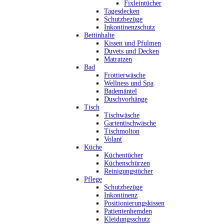
Fixleintücher
Tagesdecken
Schutzbezüge
Inkontinenzschutz
Bettinhalte
Kissen und Pfulmen
Duvets und Decken
Matratzen
Bad
Frottierwäsche
Wellness und Spa
Bademäntel
Duschvorhänge
Tisch
Tischwäsche
Gartentischwäsche
Tischmolton
Volant
Küche
Küchentücher
Küchenschürzen
Reinigungstücher
Pflege
Schutzbezüge
Inkontinenz
Positionierungskissen
Patientenhemden
Kleidungsschutz