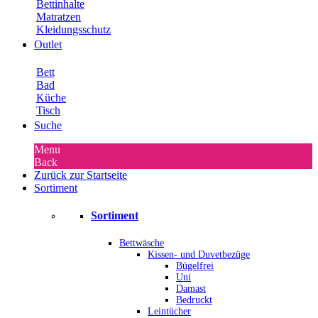
Bettinhalte
Matratzen
Kleidungsschutz
Outlet
Bett
Bad
Küche
Tisch
Suche
Menu
Back
Zurück zur Startseite
Sortiment
Sortiment
Bettwäsche
Kissen- und Duvetbezüge
Bügelfrei
Uni
Damast
Bedruckt
Leintücher